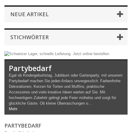
NEUE ARTIKEL
STICHWÖRTER
Partybedarf
Egal ob Kindergeburtstag, Jubiläum oder Gartenparty, mit unserem
Partybedarf machen Sie jeden Anlass unvergesslich. Farbenfrohe
Dekorationen, Kerzen für Torten und Muffins, praktische
Accessoires und viele kreative Ideen warten auf Sie. Mit
hochwertigem Zubehör gelingt jede Feier mühelos und sorgt für
glückliche Gäste. Ob kleine Überraschungen o...
Mehr
PARTYBEDARF