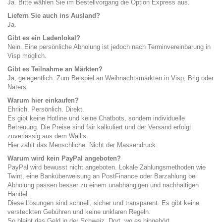
Ja. Bitte wählen Sie im Bestellvorgang die Option Express aus.
Liefern Sie auch ins Ausland?
Ja.
Gibt es ein Ladenlokal?
Nein. Eine persönliche Abholung ist jedoch nach Terminvereinbarung in
Visp möglich.
Gibt es Teilnahme an Märkten?
Ja, gelegentlich. Zum Beispiel an Weihnachtsmärkten in Visp, Brig oder
Naters.
Warum hier einkaufen?
Ehrlich. Persönlich. Direkt.
Es gibt keine Hotline und keine Chatbots, sondern individuelle
Betreuung. Die Preise sind fair kalkuliert und der Versand erfolgt
zuverlässig aus dem Wallis.
Hier zählt das Menschliche. Nicht der Massendruck.
Warum wird kein PayPal angeboten?
PayPal wird bewusst nicht angeboten. Lokale Zahlungsmethoden wie
Twint, eine Banküberweisung an PostFinance oder Barzahlung bei
Abholung passen besser zu einem unabhängigen und nachhaltigen
Handel.
Diese Lösungen sind schnell, sicher und transparent. Es gibt keine
versteckten Gebühren und keine unklaren Regeln.
So bleibt das Geld in der Schweiz. Dort, wo es hingehört.