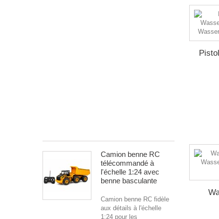
blanche
Soutenez
l’équipe
nationale
suisse
Pisto
avec
style
!
Ce
bandeau
rouge
avec...
10.00 CHF
Camion benne RC
télécommandé à
l'échelle 1:24 avec
benne basculante
Wa
Camion benne RC fidèle
aux détails à l'échelle
1:24 pour les