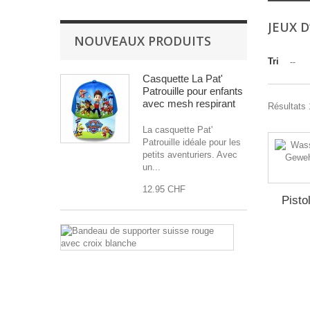
JEUX 
NOUVEAUX PRODUITS
Tri
--
Casquette La Pat'
Patrouille pour enfants
avec mesh respirant
Résultats 
La casquette Pat'
Patrouille idéale pour les
petits aventuriers. Avec
un...
12.95 CHF
Pisto
Bandeau
de
supporter
suisse
rouge
avec
croix