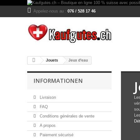
Appelez-nous au :
076 / 528 17 46
Jouets
Jeux d’eau
INFORMATIONEN
Livraison
Les
vér
FAQ
sou
Les
Conditions générales de vente
Dét
A propos
Paiement sécurisé