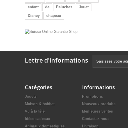
enfant
de
Peluches
Jouet
Disney
chapeau
Lettre d'informations
Catégories
Informations
Jouets
Promotions
Maison & habitat
Nouveaux produits
Vu à la télé
Meilleures ventes
Idées cadeaux
Contactez-nous
Animaux domestiques
Livraison