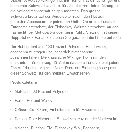
Dieser rot weisse Wikinger Hut mit Hörnern ist ein auffälliger und
bequemer Schweiz Fanartikel für alle, die ihre Unterstützung für
die Nationalmannschaft zeigen möchten. Das grosse
Schweizerkreuz auf der Vorderseite macht den Hut zum
perfekten Accessoire für jedes Fan Outfit. Ob an der Fussball
Europameisterschaft, der Eishockey Weltmeisterschaft, an der
Fasnacht, bei Mottopartys oder beim Public Viewing, mit diesem
Hopp Schwiiz Fanartikel ziehen Sie garantiert die Blicke auf sich.
Der Hut besteht aus 100 Prozent Polyester. Er ist weich,
angenehm zu tragen und lässt sich platzsparend
zusammenfalten. Die klassische Wikinger Form mit den
markanten Hörnern sorgt für Aufmerksamkeit und verleiht jedem
Fan Auftritt eine originelle Note. Dank der Einheitsgrösse passt
dieser Schweiz Hut den meisten Erwachsenen.
Produktdetails
Material: 100 Prozent Polyester
Farbe: Rot und Weiss
Grösse: Ca. 60 cm, Einheitsgrösse für Erwachsene
Design: Rote Hörner mit Schweizerkreuz auf der Vorderseite
Anlässe: Fussball EM, Eishockey WM, Fasnacht,